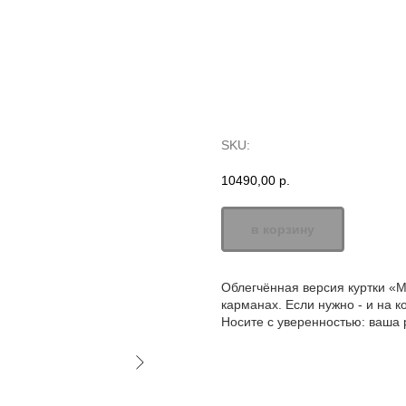
Куртка «Демонтажни
SKU:
10490,00
р.
в корзину
Облегчённая версия куртки «М
карманах. Если нужно - и на к
Носите с уверенностью: ваша р