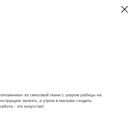
ка / Рабица» бежевая
онтажника» из смесовой ткани с узором рабицы на
онструкцию залезть, и утром в магазин сходить.
абота - это искусство!